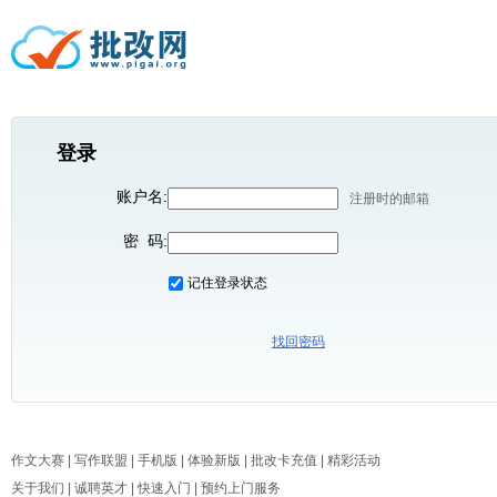
登录
账户名:
注册时的邮箱
密 码:
记住登录状态
找回密码
作文大赛
| 
写作联盟
| 
手机版
| 
体验新版
| 
批改卡充值
| 
精彩活动
关于我们
| 
诚聘英才
| 
快速入门
| 
预约上门服务